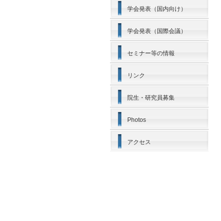
学会発表（国内向け）
学会発表（国際会議）
セミナー等の情報
リンク
院生・研究員募集
Photos
アクセス