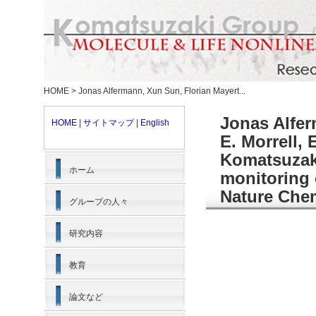
HOME
>
Jonas Alfermann, Xun Sun, Florian Mayert...
Jonas Alfer
HOME
|
サイトマップ
|
English
E. Morrell,
Komatsuzak
ホーム
monitoring 
Nature Che
グループの人々
研究内容
教育
論文など