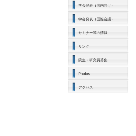
学会発表（国内向け）
学会発表（国際会議）
セミナー等の情報
リンク
院生・研究員募集
Photos
アクセス