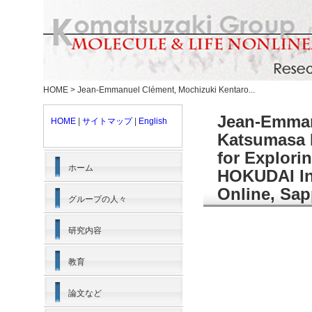
HOME
>
Jean-Emmanuel Clément, Mochizuki Kentaro...
Jean-Emman
HOME
|
サイトマップ
|
English
Katsumasa 
for Explori
ホーム
HOKUDAI Int
Online, Sap
グループの人々
研究内容
教育
論文など